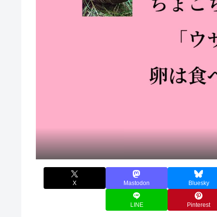
X
Mastodon
Bluesky
LINE
Pinterest