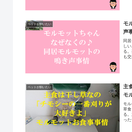
モ
ペットが飼いたい
声
同居
しい
る。
も交
主
ペットが飼いたい
モ
モル
草食
る。
った