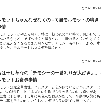
2025.06.14
ルモットちゃんなぜなくの♪-同居モルモットの鳴き
事情
モルモットがやたら鳴く。特に、朝と夜の早い時間。何かしてほ
んだろうけど。そばへ行くと鳴きやむ。 離れると追いかけてく
姿が見えなくなるとまた鳴きだす。チモシーもペレットある。水
換した。モルモットちゃん何故鳴くの♪。
2025.05.24
食は干し草なの「チモシーの一番刈りが大好きよ」-
ルモットお食事事情
モットは完全草食性。ハムスターと姿が似ているがハムスターは
よりの雑食性。同じネズミの仲間でも食べるものには違いがあ
主食は干し草。干し草にも色んな種類があって、年齢や状態にあ
干し草を選ぶのがいいらしい。何でも良い訳では無いって。