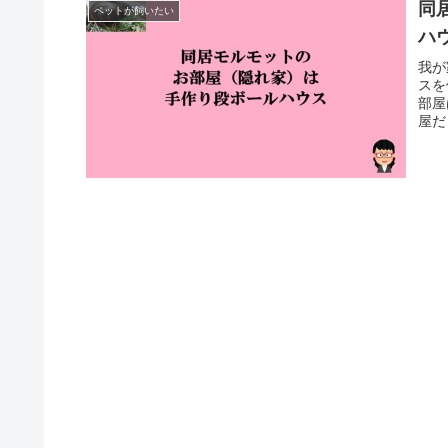
同
ペットが飼いたい
ハ
我が
スを
部屋
屋だ