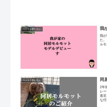
我
ペットが飼いたい
我が
た。
ルモ
同
ペットが飼いたい
2年
レー
進呈
な仔