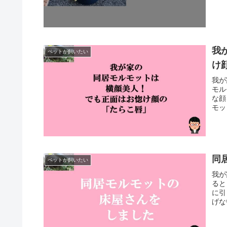
我
ペットが飼いたい
け
我が
モル
な顔
モッ
同
ペットが飼いたい
我が
ると
に引
げな