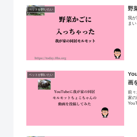
野
ペットが飼いたい
我が
まい
Y
ペットが飼いたい
画
前々
家の
Yo