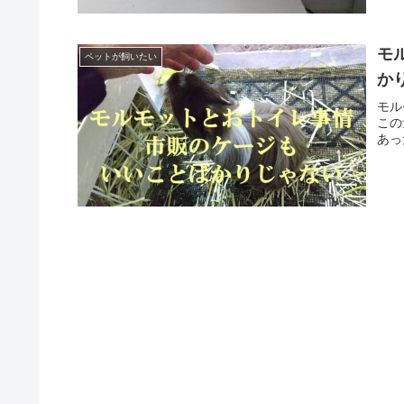
モ
ペットが飼いたい
か
モル
この
あっ