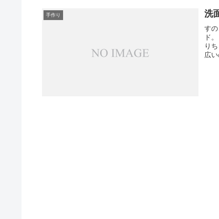
洗
手作り
すの
ド。
りち
広い