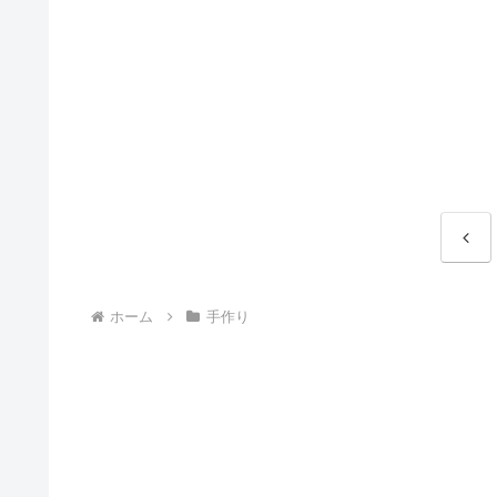
前
へ
ホーム
手作り